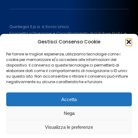
Quintegia S.p.a. a Socio Unico
Soggetta a Direzione e Coordinamento di Q Future Srl P.I. e
C.F. 05507380268
Gestisci Consenso Cookie
P.I (IT) 03933040267 Capitale Sociale 100.000 € I.V.
ALL RIGHT RESERVED
2026
Per fornire le migliori esperienze, utilizziamo tecnologie come i
cookie per memorizzare e/o accedere alle informazioni del
dispositivo. Il consenso a queste tecnologie ci permetterà di
elaborare dati come il comportamento di navigazione o ID unici
su questo sito. Non acconsentire o ritirare il consenso può influire
negativamente su alcune caratteristiche e funzioni.
Note legali
Privacy Policy
Cookie policy
Accetta
Termini e condizioni
Aiuti di stato
Area stampa
Nega
Lavora con noi
Visualizza le preferenze
Italiano