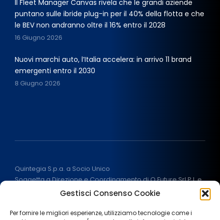
Il Fleet Manager Canvas rivela che le grandi aziende
puntano sulle ibride plug-in per il 40% della flotta e che
le BEV non andranno oltre il 16% entro il 2028
16 Giugno 2026
Nuovi marchi auto, l’Italia accelera: in arrivo 11 brand
emergenti entro il 2030
8 Giugno 2026
Quintegia S.p.a. a Socio Unico
Soggetta a Direzione e Coordinamento di Q Future Srl P.I. e
C.F. 05507380268
Gestisci Consenso Cookie
P.I (IT) 03933040267 Capitale Sociale 100.000 € I.V.
ALL RIGHT RESERVED
2026
Per fornire le migliori esperienze, utilizziamo tecnologie come i