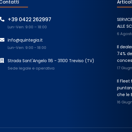
Contatti
Articol
+39 0422 262997
SERVIC
ALLE S
Lun-Ven: 9:00 – 18:00
6 Agost
info@quintegia.it
Il deal
Lun-Ven: 9:00 - 18:00
74% dei
conces
Strada Sant'Angelo 116 - 31100 Treviso (TV)
17 Giug
Sede legale e operativa
Il Flee
puntano
che le 
16 Giug