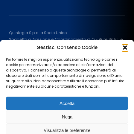
Quintegia S.p.a. a Socio Unico
Soggetta a Direzione e Coordinamento di Q Future Srl P.I. e
C.F. 05507380268
Gestisci Consenso Cookie
P.I (IT) 03933040267 Capitale Sociale 100.000 € I.V.
ALL RIGHT RESERVED
2026
Per fornire le migliori esperienze, utilizziamo tecnologie come i
cookie per memorizzare e/o accedere alle informazioni del
dispositivo. Il consenso a queste tecnologie ci permetterà di
elaborare dati come il comportamento di navigazione o ID unici
su questo sito. Non acconsentire o ritirare il consenso può influire
negativamente su alcune caratteristiche e funzioni.
Note legali
Privacy Policy
Cookie policy
Accetta
Termini e condizioni
Aiuti di stato
Area stampa
Nega
Lavora con noi
Visualizza le preferenze