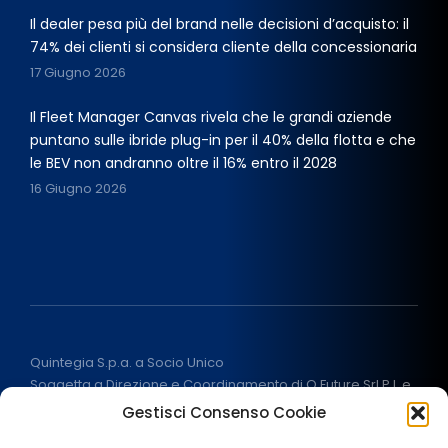
Il dealer pesa più del brand nelle decisioni d’acquisto: il
74% dei clienti si considera cliente della concessionaria
17 Giugno 2026
Il Fleet Manager Canvas rivela che le grandi aziende
puntano sulle ibride plug-in per il 40% della flotta e che
le BEV non andranno oltre il 16% entro il 2028
16 Giugno 2026
Quintegia S.p.a. a Socio Unico
Soggetta a Direzione e Coordinamento di Q Future Srl P.I. e
C.F. 05507380268
Gestisci Consenso Cookie
P.I (IT) 03933040267 Capitale Sociale 100.000 € I.V.