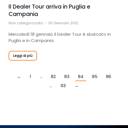
Il Dealer Tour arriva in Puglia e
Campania
Non categorizzato
30 Gennaio 2012
Mercoledì 18 gennaio il Dealer Tour è sbarcato in
Puglia e in Campania.
Leggi di più
←
1
…
82
83
84
85
86
…
93
→