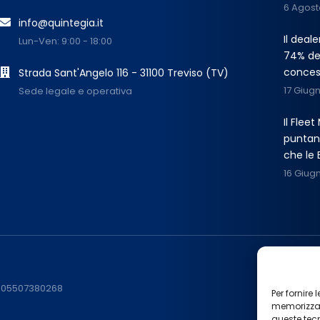
6 Agost
info@quintegia.it
Il deal
Lun-Ven: 9:00 - 18:00
74% dei
conces
Strada Sant'Angelo 116 - 31100 Treviso (TV)
17 Giug
Sede legale e operativa
Il Flee
puntano
che le 
16 Giug
F. 05507380268
Per fornire
memorizzare
queste tec