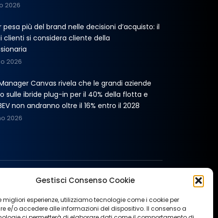
o 2026
er pesa più del brand nelle decisioni d’acquisto: il
 clienti si considera cliente della
sionaria
no 2026
t Manager Canvas rivela che le grandi aziende
 sulle ibride plug-in per il 40% della flotta e
BEV non andranno oltre il 16% entro il 2028
no 2026
Gestisci Consenso Cookie
 le migliori esperienze, utilizziamo tecnologie come i cookie per
 e/o accedere alle informazioni del dispositivo. Il consenso a
nologie ci permetterà di elaborare dati come il comportamento di