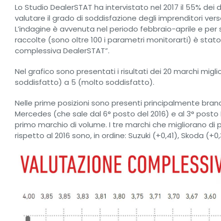
Lo Studio DealerSTAT ha intervistato nel 2017 il 55% dei d
valutare il grado di soddisfazione degli imprenditori vers
L’indagine è avvenuta nel periodo febbraio-aprile e per 
raccolte (sono oltre 100 i parametri monitorarti) è sta
complessiva DealerSTAT”.
Nel grafico sono presentati i risultati dei 20 marchi migli
soddisfatto) a 5 (molto soddisfatto).
Nelle prime posizioni sono presenti principalmente bran
Mercedes (che sale dal 6° posto del 2016) e al 3° posto B
primo marchio di volume. I tre marchi che migliorano di più
rispetto al 2016 sono, in ordine: Suzuki (+0,41), Skoda (+