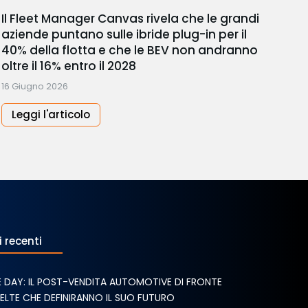
Il Fleet Manager Canvas rivela che le grandi
N
aziende puntano sulle ibride plug-in per il
1
40% della flotta e che le BEV non andranno
8
oltre il 16% entro il 2028
16 Giugno 2026
Leggi l'articolo
i recenti
E DAY: IL POST-VENDITA AUTOMOTIVE DI FRONTE
CELTE CHE DEFINIRANNO IL SUO FUTURO