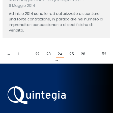
6 Maggio 2014
Ad inizio 2014 sono le reti autorizzate a scontare
una forte contrazione, in particolare nel numero di
imprenditori concessionari e di sedi fisiche di
vendita.
←
1
…
22
23
24
25
26
…
52
→