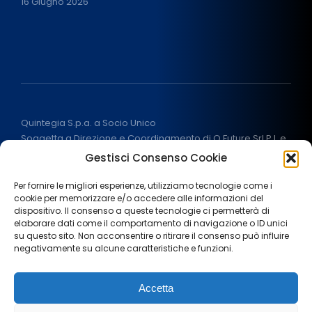
16 Giugno 2026
Quintegia S.p.a. a Socio Unico
Soggetta a Direzione e Coordinamento di Q Future Srl P.I. e
C.F. 05507380268
Gestisci Consenso Cookie
P.I (IT) 03933040267 Capitale Sociale 100.000 € I.V.
ALL RIGHT RESERVED
2026
Per fornire le migliori esperienze, utilizziamo tecnologie come i
cookie per memorizzare e/o accedere alle informazioni del
dispositivo. Il consenso a queste tecnologie ci permetterà di
elaborare dati come il comportamento di navigazione o ID unici
su questo sito. Non acconsentire o ritirare il consenso può influire
negativamente su alcune caratteristiche e funzioni.
Note legali
Privacy Policy
Cookie policy
Accetta
Termini e condizioni
Aiuti di stato
Area stampa