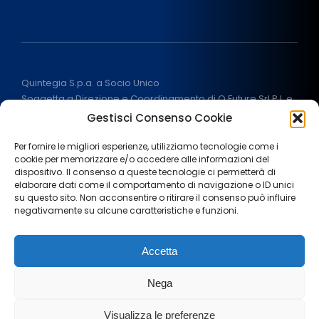
Quintegia S.p.a. a Socio Unico
Soggetta a Direzione e Coordinamento di Q Future Srl P.I. e
C.F. 05507380268
Gestisci Consenso Cookie
P.I (IT) 03933040267 Capitale Sociale 100.000 € I.V.
ALL RIGHT RESERVED
2026
Per fornire le migliori esperienze, utilizziamo tecnologie come i
cookie per memorizzare e/o accedere alle informazioni del
dispositivo. Il consenso a queste tecnologie ci permetterà di
elaborare dati come il comportamento di navigazione o ID unici
su questo sito. Non acconsentire o ritirare il consenso può influire
negativamente su alcune caratteristiche e funzioni.
Note legali
Privacy Policy
Cookie policy
Accetta
Termini e condizioni
Aiuti di stato
Area stampa
Nega
Lavora con noi
Visualizza le preferenze