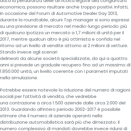
data la perduranza delle difficoltà legate alla congiuntura
economica, possono risultare anche troppo positivi. Infatti,
in occasione del Forum di Automotive Dealer Day 2013,
durante la roundtable, alcuni Top manager si sono espressi
su una previsione di mercato nel medio-lungo periodo: più
di qualcuno ipotizza un mercato a 1,7 milioni di unità per il
2017, mentre qualcun altro è più ottimista e confida nel
ritorno ad un livello di vendite attorno ai 2 milioni di vetture.
Stando invece agli scenari
delineati da alcune società specializzate, da qui a quattro
anni si prevede un graduale recupero fino ad un massimo di
1.850.000 unità, un livello coerente con i parametri imputati
nella simulazione.
Potrebbe essere notevole la riduzione del numero di ragioni
sociali per l’attività di vendita, che vedrebbe
una contrazione a circa 1.500 aziende dalle circa 2.000 del
2013. Guardando all’intero periodo 2002-2017 è possibile
stimare che il numero di aziende operanti nella
distribuzione automobilistica sarà più che dimezzato. Il
numero complessivo di mandati dovrebbe invece ridursi di