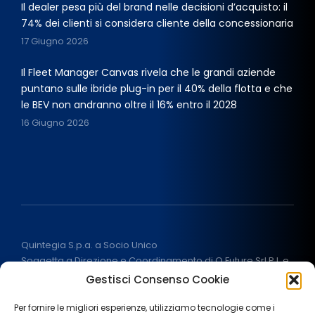
Il dealer pesa più del brand nelle decisioni d’acquisto: il
74% dei clienti si considera cliente della concessionaria
17 Giugno 2026
Il Fleet Manager Canvas rivela che le grandi aziende
puntano sulle ibride plug-in per il 40% della flotta e che
le BEV non andranno oltre il 16% entro il 2028
16 Giugno 2026
Quintegia S.p.a. a Socio Unico
Soggetta a Direzione e Coordinamento di Q Future Srl P.I. e
C.F. 05507380268
Gestisci Consenso Cookie
P.I (IT) 03933040267 Capitale Sociale 100.000 € I.V.
ALL RIGHT RESERVED
2026
Per fornire le migliori esperienze, utilizziamo tecnologie come i