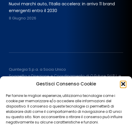
Nuovi marchi auto, l’Italia accelera: in arrivo 11 brand
emergenti entro il 2030
8 Giugno 2026
Quintegia S.p.a. a Socio Unico
Soggetta a Direzione e Coordinamento di Q Future Srl P.I. e
C.F. 05507380268
Gestisci Consenso Cookie
P.I (IT) 03933040267 Capitale Sociale 100.000 € I.V.
ALL RIGHT RESERVED
2026
Per fornire le migliori esperienze, utilizziamo tecnologie come i
cookie per memorizzare e/o accedere alle informazioni del
dispositivo. Il consenso a queste tecnologie ci permetterà di
elaborare dati come il comportamento di navigazione o ID unici
su questo sito. Non acconsentire o ritirare il consenso può influire
negativamente su alcune caratteristiche e funzioni.