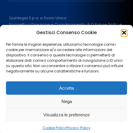
Quintegia S.p.a. a Socio Unico
Soggetta a Direzione e Coordinamento di Q Future Srl P.I. e
C.F. 05507380268
Gestisci Consenso Cookie
P.I (IT) 03933040267 Capitale Sociale 100.000 € I.V.
ALL RIGHT RESERVED
2026
Per fornire le migliori esperienze, utilizziamo tecnologie come i
cookie per memorizzare e/o accedere alle informazioni del
dispositivo. Il consenso a queste tecnologie ci permetterà di
elaborare dati come il comportamento di navigazione o ID unici
su questo sito. Non acconsentire o ritirare il consenso può influire
negativamente su alcune caratteristiche e funzioni.
Note legali
Privacy Policy
Cookie policy
Accetta
Termini e condizioni
Aiuti di stato
Area stampa
Nega
Lavora con noi
Visualizza le preferenze
Italiano
Cookie Policy
Privacy Policy