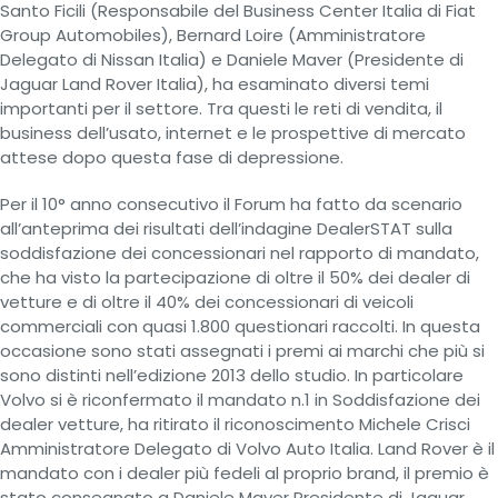
Santo Ficili (Responsabile del Business Center Italia di Fiat
Group Automobiles), Bernard Loire (Amministratore
Delegato di Nissan Italia) e Daniele Maver (Presidente di
Jaguar Land Rover Italia), ha esaminato diversi temi
importanti per il settore. Tra questi le reti di vendita, il
business dell’usato, internet e le prospettive di mercato
attese dopo questa fase di depressione.
Per il 10° anno consecutivo il Forum ha fatto da scenario
all’anteprima dei risultati dell’indagine DealerSTAT sulla
soddisfazione dei concessionari nel rapporto di mandato,
che ha visto la partecipazione di oltre il 50% dei dealer di
vetture e di oltre il 40% dei concessionari di veicoli
commerciali con quasi 1.800 questionari raccolti. In questa
occasione sono stati assegnati i premi ai marchi che più si
sono distinti nell’edizione 2013 dello studio. In particolare
Volvo si è riconfermato il mandato n.1 in Soddisfazione dei
dealer vetture, ha ritirato il riconoscimento Michele Crisci
Amministratore Delegato di Volvo Auto Italia. Land Rover è il
mandato con i dealer più fedeli al proprio brand, il premio è
stato consegnato a Daniele Maver Presidente di Jaguar