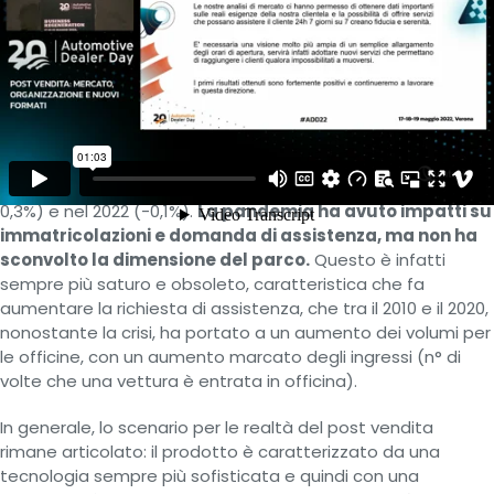
Altro business che sta attraversando un’importante fase di
evoluzione è l’after-sales. Un primo elemento sul quale è
necessario riflettere riguarda il parco circolante: secondo le
valutazioni fatte da GiPA Italia, non ci sono mai state tante
auto sulle strade come oggi, si parla di 33 milioni di vetture
circolanti utilizzate dalle famiglie italiane. Durante gli ultimi
10 anni il parco è aumentato di 1.275.000 vetture (+ 4%),
registrando una lieve inversione di tendenza solo nel 2014 (-
0,3%) e nel 2022 (-0,1%).
La pandemia ha avuto impatti su
immatricolazioni e domanda di assistenza, ma non ha
sconvolto la dimensione del parco.
Questo è infatti
sempre più saturo e obsoleto, caratteristica che fa
aumentare la richiesta di assistenza, che tra il 2010 e il 2020,
nonostante la crisi, ha portato a un aumento dei volumi per
le officine, con un aumento marcato degli ingressi (n° di
volte che una vettura è entrata in officina).
In generale, lo scenario per le realtà del post vendita
rimane articolato: il prodotto è caratterizzato da una
tecnologia sempre più sofisticata e quindi con una