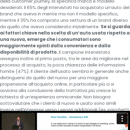
della customer journey, la specifica marca e modello
desiderati. Il 65% degli intervistati ha acquistato un’auto del
brand che aveva in mente ma non il modello specifico,
mentre il 35% ha comprato una vettura di un brand diverso
da quello che aveva considerato inizialmente.
Se si guarda
ai fattori chiave nella scelta di un‘auto usata rispetto a
una nuova, emerge che i consumatori sono
maggiormente spinti dalla convenienza e dalla
disponibilità di prodotto.
Il campione intervistato
assegna inoltre al primo posto, tra le aree da migliorare nel
processo di acquisto, la poca chiarezza delle informazioni
fornite (47%). Il cliente dell’usato sembra in generale anche
distinguersi da quello del nuovo per una maggiore
propensione all’acquisto online, in particolare più ci si
avvicina alla conclusione della trattativa più cresce la
richiesta di un’esperienza omnicanale. Non bisogna
sottovalutare che i clienti di nuovo e usato sono simili
invece nell’interesse verso i servizi addizionali (es. pacchetti
di manutenzione completi), spesso infatti hanno le stesse
esigenze, anche dal punto di vista assicurativo.