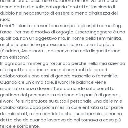
da rischiare di assumere collaboratori non validi ma che
fanno parte di quella categoria “protetta” lasciando il
dubbio nel neoassunto di essere o meno all’altezza del
ruolo.
I miei Titolari mi presentano sempre agli ospiti come l’Ing.
Faraci. Per me è motivo di orgoglio. Essere Ingegnere è una
qualifica, non un aggettivo ma, in nome della femminilità,
anche le qualifiche professionali sono state storpiate
(Sindaca, Assessora…. desinenze che nella lingua italiana
non esistono)
In ogni caso mi ritengo fortunata perché nella mia azienda
c’è rispetto ed educazione nei confronti dei propri
collaboratori siano essi di genere maschile o femminile.
Quando c’è un clima tale, il work life balance viene
rispettato senza doversi fare domande sulla corretta
gestione del personale in relazione alla parità di genere.
Il work life si ripercuote su tutto il personale, una delle mie
collaboratrici, dopo pochi mesi in cui è entrata a far parte
del mio staff, mi ha confidato che i suoi bambini le hanno
detto che da quando lavorava da noi tornava a casa più
felice e sorridente.