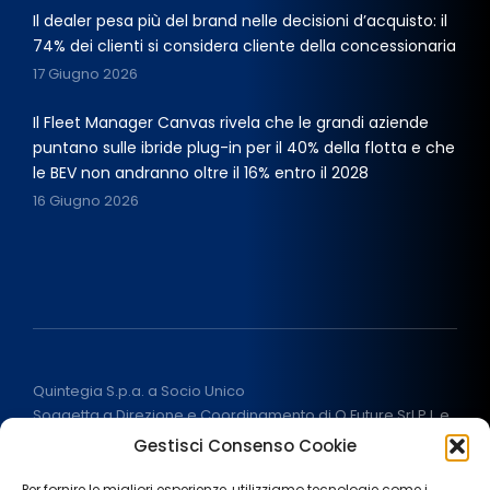
Il dealer pesa più del brand nelle decisioni d’acquisto: il
74% dei clienti si considera cliente della concessionaria
17 Giugno 2026
Il Fleet Manager Canvas rivela che le grandi aziende
puntano sulle ibride plug-in per il 40% della flotta e che
le BEV non andranno oltre il 16% entro il 2028
16 Giugno 2026
Quintegia S.p.a. a Socio Unico
Soggetta a Direzione e Coordinamento di Q Future Srl P.I. e
C.F. 05507380268
Gestisci Consenso Cookie
P.I (IT) 03933040267 Capitale Sociale 100.000 € I.V.
ALL RIGHT RESERVED
2026
Per fornire le migliori esperienze, utilizziamo tecnologie come i