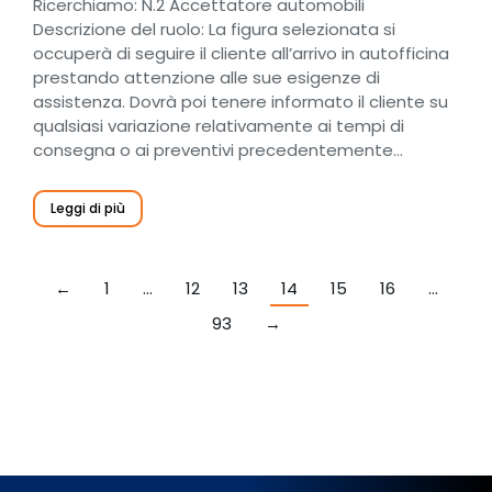
Ricerchiamo: N.2 Accettatore automobili
Descrizione del ruolo: La figura selezionata si
occuperà di seguire il cliente all’arrivo in autofficina
prestando attenzione alle sue esigenze di
assistenza. Dovrà poi tenere informato il cliente su
qualsiasi variazione relativamente ai tempi di
consegna o ai preventivi precedentemente…
Leggi di più
←
1
…
12
13
14
15
16
…
93
→