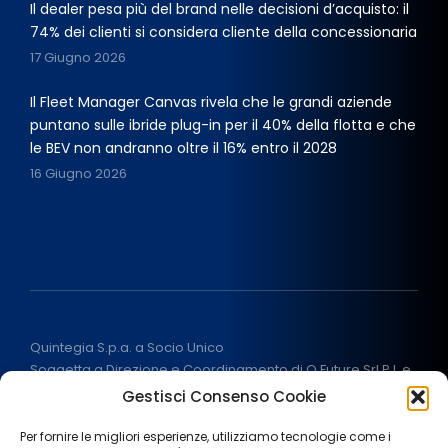
Il dealer pesa più del brand nelle decisioni d’acquisto: il
74% dei clienti si considera cliente della concessionaria
17 Giugno 2026
Il Fleet Manager Canvas rivela che le grandi aziende
puntano sulle ibride plug-in per il 40% della flotta e che
le BEV non andranno oltre il 16% entro il 2028
16 Giugno 2026
Quintegia S.p.a. a Socio Unico
Soggetta a Direzione e Coordinamento di Q Future Srl P.I. e
C.F. 05507380268
Gestisci Consenso Cookie
P.I (IT) 03933040267 Capitale Sociale 100.000 € I.V.
ALL RIGHT RESERVED
2026
Per fornire le migliori esperienze, utilizziamo tecnologie come i