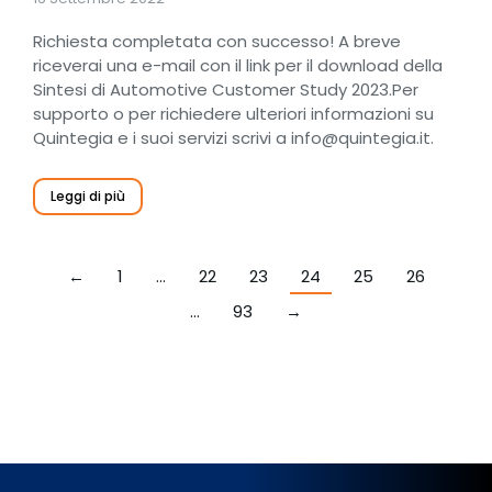
Richiesta completata con successo! A breve
riceverai una e-mail con il link per il download della
Sintesi di Automotive Customer Study 2023.Per
supporto o per richiedere ulteriori informazioni su
Quintegia e i suoi servizi scrivi a info@quintegia.it.
Leggi di più
←
1
…
22
23
24
25
26
…
93
→