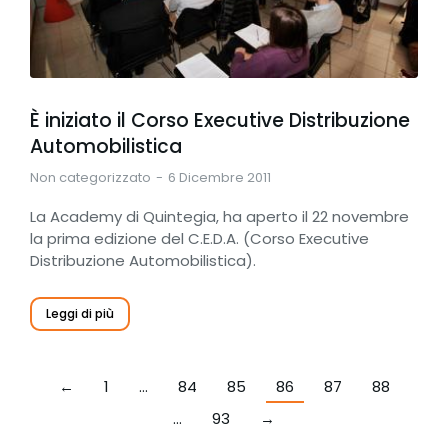
È iniziato il Corso Executive Distribuzione
Automobilistica
Non categorizzato
6 Dicembre 2011
La Academy di Quintegia, ha aperto il 22 novembre
la prima edizione del C.E.D.A. (Corso Executive
Distribuzione Automobilistica).
Leggi di più
←
1
…
84
85
86
87
88
…
93
→