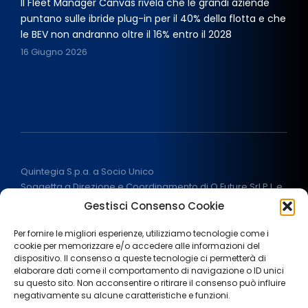
Il Fleet Manager Canvas rivela che le grandi aziende
puntano sulle ibride plug-in per il 40% della flotta e che
le BEV non andranno oltre il 16% entro il 2028
16 Giugno 2026
Quintegia S.p.a. a Socio Unico
Soggetta a Direzione e Coordinamento di Q Future Srl P.I. e
C.F. 05507380268
Gestisci Consenso Cookie
P.I (IT) 03933040267 Capitale Sociale 100.000 € I.V.
ALL RIGHT RESERVED
2026
Per fornire le migliori esperienze, utilizziamo tecnologie come i
cookie per memorizzare e/o accedere alle informazioni del
dispositivo. Il consenso a queste tecnologie ci permetterà di
elaborare dati come il comportamento di navigazione o ID unici
su questo sito. Non acconsentire o ritirare il consenso può influire
negativamente su alcune caratteristiche e funzioni.