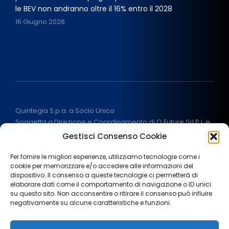
le BEV non andranno oltre il 16% entro il 2028
16 Giugno 2026
Quintegia S.p.a. a Socio Unico
Soggetta a Direzione e Coordinamento di Q Future Srl P.I. e
C.F. 05507380268
Gestisci Consenso Cookie
P.I (IT) 03933040267 Capitale Sociale 100.000 € I.V.
ALL RIGHT RESERVED
2026
Per fornire le migliori esperienze, utilizziamo tecnologie come i
cookie per memorizzare e/o accedere alle informazioni del
dispositivo. Il consenso a queste tecnologie ci permetterà di
elaborare dati come il comportamento di navigazione o ID unici
su questo sito. Non acconsentire o ritirare il consenso può influire
negativamente su alcune caratteristiche e funzioni.
Note legali
Privacy Policy
Cookie policy