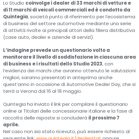
Lo Studio
coinvolge i dealer di 33 marchi di vetture e
di 11 marchi di veicoli commerciali ed è condotto da
Quintegia
, società punto di riferimento per l’ecosistema
di business del settore automotive mediante una serie
di attività rivolte ai principali attori della filiera distributiva
(case auto, dealer e aziende di servizi).
L’indagine prevede un questionario volto a
monitorare il livello di soddisfazione in ciascuna area
di business e i risultati dello Studio 2023
, con
l’evidenza dei marchi che avranno ottenuto le valutazioni
migliori, saranno presentati in anteprima anche
quest’anno in occasione di Automotive Dealer Day, che si
terrà a Verona dal 16 al 18 maggio.
Quintegia ha inviato il link per compilare il questionario
online ai Titolari delle concessionarie italiane e la fase di
raccolta delle risposte si concluderà
il prossimo 7
aprile.
Nel caso non sia stato ricevuto, può essere richiesto al
seguente link:
www.quintegia.it/dealerstat
oppure