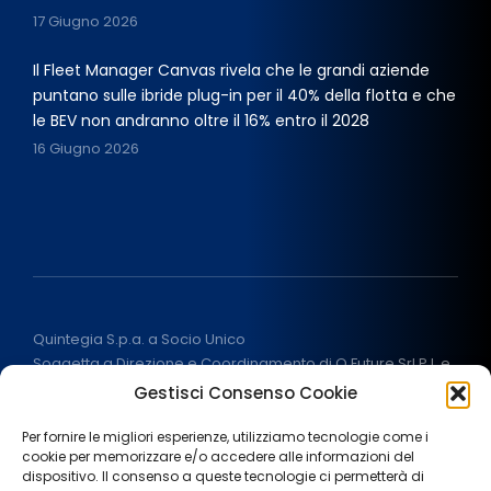
17 Giugno 2026
Il Fleet Manager Canvas rivela che le grandi aziende
puntano sulle ibride plug-in per il 40% della flotta e che
le BEV non andranno oltre il 16% entro il 2028
16 Giugno 2026
Quintegia S.p.a. a Socio Unico
Soggetta a Direzione e Coordinamento di Q Future Srl P.I. e
C.F. 05507380268
Gestisci Consenso Cookie
P.I (IT) 03933040267 Capitale Sociale 100.000 € I.V.
ALL RIGHT RESERVED
2026
Per fornire le migliori esperienze, utilizziamo tecnologie come i
cookie per memorizzare e/o accedere alle informazioni del
dispositivo. Il consenso a queste tecnologie ci permetterà di