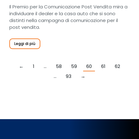
Il Premio per la Comunicazione Post Vendita mira a
individuare il dealer e la casa auto che si sono
distinti nella campagna di comunicazione per il
post vendita.
Leggi di più
←
1
…
58
59
60
61
62
…
93
→