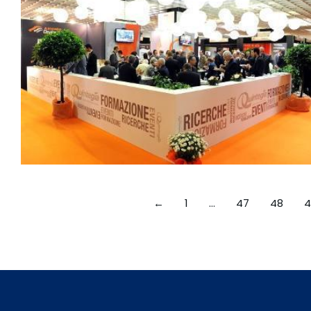
←
1
…
47
48
4