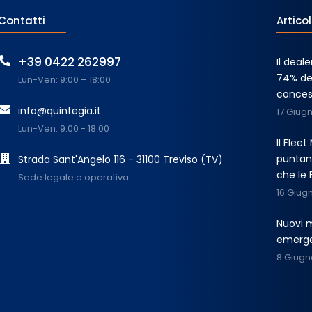
Contatti
Articol
+39 0422 262997
Il deal
74% dei
Lun-Ven: 9:00 – 18:00
conces
info@quintegia.it
17 Giug
Lun-Ven: 9:00 - 18:00
Il Flee
puntano
Strada Sant'Angelo 116 - 31100 Treviso (TV)
che le 
Sede legale e operativa
16 Giug
Nuovi m
emergen
8 Giugn