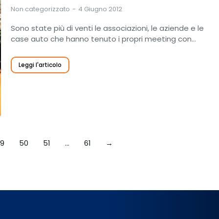
Non categorizzato
4 Giugno 2012
Sono state più di venti le associazioni, le aziende e le
case auto che hanno tenuto i propri meeting con…
Leggi l'articolo
9
50
51
…
61
→