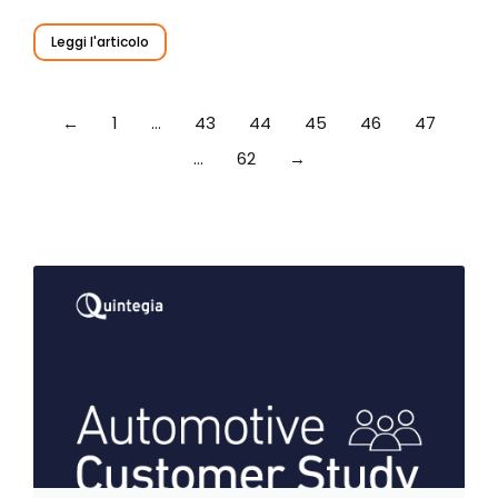
Leggi l'articolo
←
1
…
43
44
45
46
47
…
62
→