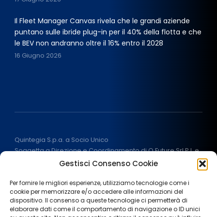
Il Fleet Manager Canvas rivela che le grandi aziende
puntano sulle ibride plug-in per il 40% della flotta e che
le BEV non andranno oltre il 16% entro il 2028
16 Giugno 2026
Quintegia S.p.a. a Socio Unico
Soggetta a Direzione e Coordinamento di Q Future Srl P.I. e
C.F. 05507380268
Gestisci Consenso Cookie
P.I (IT) 03933040267 Capitale Sociale 100.000 € I.V.
ALL RIGHT RESERVED
2026
Per fornire le migliori esperienze, utilizziamo tecnologie come i
cookie per memorizzare e/o accedere alle informazioni del
dispositivo. Il consenso a queste tecnologie ci permetterà di
elaborare dati come il comportamento di navigazione o ID unici