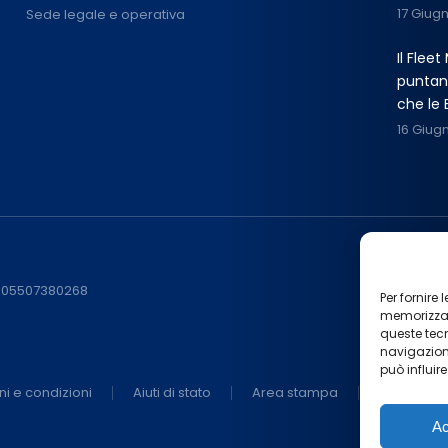
17 Giug
Sede legale e operativa
Il Flee
puntano
che le 
16 Giug
F. 05507380268
Per fornire
memorizzare
queste tec
navigazione
può influir
ni e condizioni
Aiuti di stato
Area stampa
Ac