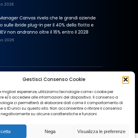
no 2026
t Manager Canvas rivela che le grandi aziende
 sulle ibride plug-in per il 40% della flotta e
BEV non andranno oltre il 16% entro il 2028
no 2026
Gestisci Consenso Cookie
 le migliori esperienze, utilizziamo tecnologie come i cookie per
 e/o accedere alle informazioni del dispositivo. Il consenso a
nologie ci permetterà di elaborare dati come il comportamento di
 o ID unici su questo sito. Non acconsentire o ritirare il consenso
e negativamente su alcune caratteristiche e funzioni.
Italiano
English
cetta
Nega
Visualizza le preferenze