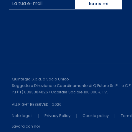
Quintegia S.p.a. a Socio Unico
Soggetta a Direzione e Coordinamento di Q Future Srl P.I. e C.
P.I (IT) 03933040267 Capitale Sociale 100.000 € I.V.
ALL RIGHT RESERVED
2026
Note legali
Privacy Policy
Cookie policy
Termi
Lavora con noi