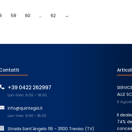
8
59
60
…
62
→
Contatti
Articol
+39 0422 262997
SERVIC
ALLE S
Lun-Ven: 9:00 – 18:00
6 Agost
info@quintegia.it
Il deal
Lun-Ven: 9:00 - 18:00
74% dei
conces
Strada Sant'Angelo 116 - 31100 Treviso (TV)